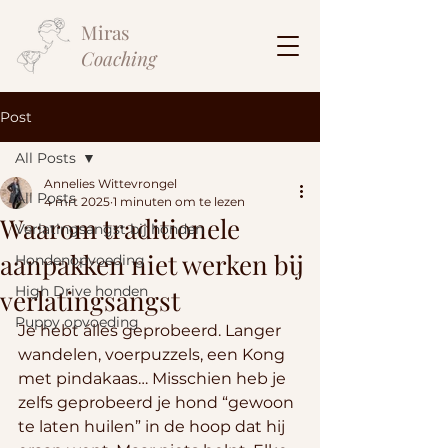
Miras
Coaching
Post
All Posts
Annelies Wittevrongel
All Posts
4 mrt 2025
1 minuten om te lezen
Waarom traditionele
Verlatingsangst bij honden
aanpakken niet werken bij
Hondenopvoeding
High Drive honden
verlatingsangst
Puppy opvoeding
Je hebt álles geprobeerd. Langer 
wandelen, voerpuzzels, een Kong 
met pindakaas… Misschien heb je 
zelfs geprobeerd je hond “gewoon 
te laten huilen” in de hoop dat hij 